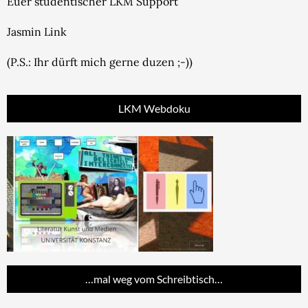
Euer studentischer LKM Support
Jasmin Link
(P.S.: Ihr dürft mich gerne duzen ;-))
LKM Webdoku
…mal weg vom Schreibtisch…