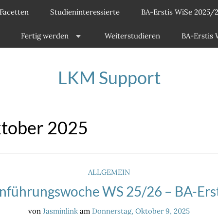
Facetten
Studieninteressierte
BA-Erstis WiSe 2025/
Fertig werden
Weiterstudieren
BA-Erstis
LKM Support
tober 2025
ALLGEMEIN
inführungswoche WS 25/26 – BA-Erst
von
Jasminlink
am
Donnerstag, Oktober 9, 2025