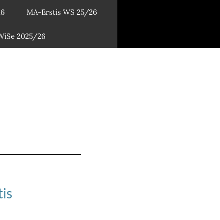
26
MA-Erstis WS 25/26
 WiSe 2025/26
is