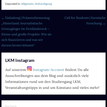
Geposted in:
Allgemein
,
Ankündigung
Beitragsnavigation
← Einladung | Präsenzthementag
Call for Students | Szenische
„Hinterland: Journalistische
Forschung →
Grenzgänger im Dreiländereck –
Kleine und große Projekte: Wie sie
sich finanzieren und was wir
daraus lernen können“
LKM Instagram
Auf unserem
Instagram-Account
findest Du alle
Ausschreibungen aus dem Blog und zusätzlich viele
Informationen rund um den Studiengang LKM,
Veranstaltungstipps in und um Konstanz und vieles mehr!
Suchen