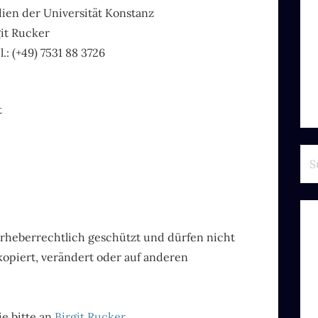
ien der Universität Konstanz
git Rucker
el.: (+49) 7531 88 3726
t
Su
nac
 urheberrechtlich geschützt und dürfen nicht
opiert, verändert oder auf anderen
e bitte an
Birgit Rucker
.