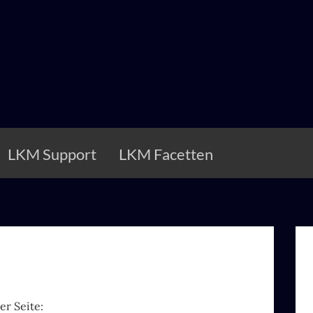
LKM Support
LKM Facetten
er Seite: