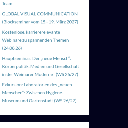
Team
GLOBAL VISUAL COMMUNICATION
(Blockseminar vom 15.–19. März 2027)
Kostenlose, karriererelevante
Webinare zu spannenden Themen
(24.08.26)
Hauptseminar: Der „neue Mensch“:
Körperpolitik, Medien und Gesellschaft
in der Weimarer Moderne (WS 26/27)
Exkursion: Laboratorien des „neuen
Menschen“: Zwischen Hygiene-
Museum und Gartenstadt (WS 26/27)