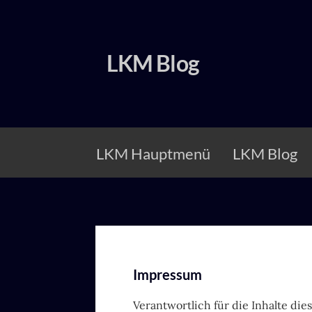
Zum
Inhalt
springen
LKM Blog
LKM Hauptmenü
LKM Blog
Impressum
Verantwortlich für die Inhalte dies