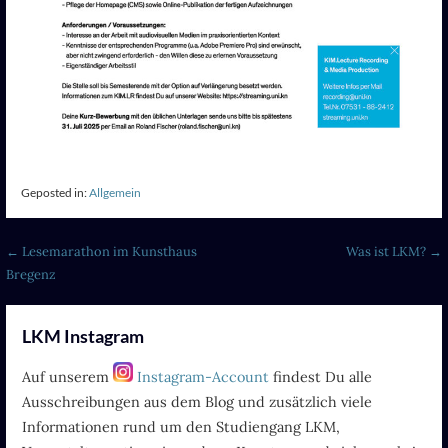
Geposted in:
Allgemein
Beitragsnavigation
← Lesemarathon im Kunsthaus
Was ist LKM? →
Bregenz
LKM Instagram
Auf unserem
Instagram-Account
findest Du alle
Ausschreibungen aus dem Blog und zusätzlich viele
Informationen rund um den Studiengang LKM,