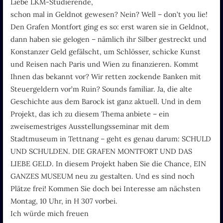
Liebe LKM-Studierende,
schon mal in Geldnot gewesen? Nein? Well – don’t you lie!
Den Grafen Montfort ging es so: erst waren sie in Geldnot,
dann haben sie gelogen – nämlich ihr Silber gestreckt und
Konstanzer Geld gefälscht, um Schlösser, schicke Kunst
und Reisen nach Paris und Wien zu finanzieren. Kommt
Ihnen das bekannt vor? Wir retten zockende Banken mit
Steuergeldern vor’m Ruin? Sounds familiar. Ja, die alte
Geschichte aus dem Barock ist ganz aktuell. Und in dem
Projekt, das ich zu diesem Thema anbiete – ein
zweisemestriges Ausstellungsseminar mit dem
Stadtmuseum in Tettnang – geht es genau darum: SCHULD
UND SCHULDEN. DIE GRAFEN MONTFORT UND DAS
LIEBE GELD. In diesem Projekt haben Sie die Chance, EIN
GANZES MUSEUM neu zu gestalten. Und es sind noch
Plätze frei! Kommen Sie doch bei Interesse am nächsten
Montag, 10 Uhr, in H 307 vorbei.
Ich würde mich freuen