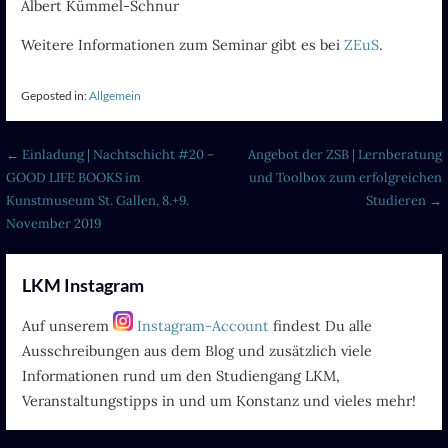
Albert Kümmel-Schnur
Weitere Informationen zum Seminar gibt es bei
ZEuS
.
Geposted in:
Allgemein
Beitragsnavigation
← Einladung | Nachtschicht #20 –
Angebot der ZSB | Lernberatung
GOOD LIFE BOOKS im
und Toolbox zum erfolgreichen
Kunstmuseum St. Gallen, 8.+9.
Studieren →
November 2019
LKM Instagram
Auf unserem
Instagram-Account
findest Du alle
Ausschreibungen aus dem Blog und zusätzlich viele
Informationen rund um den Studiengang LKM,
Veranstaltungstipps in und um Konstanz und vieles mehr!