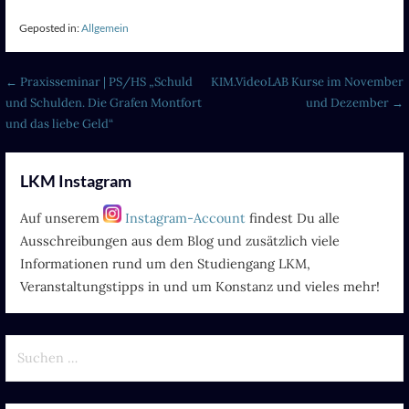
Geposted in:
Allgemein
Beitragsnavigation
← Praxisseminar | PS/HS „Schuld
KIM.VideoLAB Kurse im November
und Schulden. Die Grafen Montfort
und Dezember →
und das liebe Geld“
LKM Instagram
Auf unserem
Instagram-Account
findest Du alle
Ausschreibungen aus dem Blog und zusätzlich viele
Informationen rund um den Studiengang LKM,
Veranstaltungstipps in und um Konstanz und vieles mehr!
Suchen
nach: