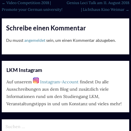
Beitragsnavigation
← Video Competition 2018 |
Genius Loci Talk am 11. August 2018
Promote your German university!
| Lichthaus Kino Weimar →
Schreibe einen Kommentar
Du musst
angemeldet
sein, um einen Kommentar abzugeben.
LKM Instagram
Auf unserem
Instagram-Account
findest Du alle
Ausschreibungen aus dem Blog und zusätzlich viele
Informationen rund um den Studiengang LKM,
Veranstaltungstipps in und um Konstanz und vieles mehr!
Suchen
nach: