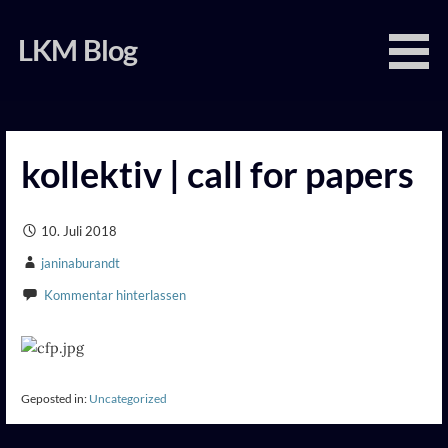
Zum
Inhalt
LKM Blog
springen
kollektiv | call for papers
10. Juli 2018
janinaburandt
Kommentar hinterlassen
Geposted in:
Uncategorized