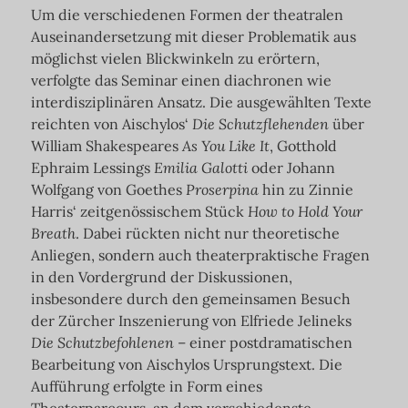
Um die verschiedenen Formen der theatralen
Auseinandersetzung mit dieser Problematik aus
möglichst vielen Blickwinkeln zu erörtern,
verfolgte das Seminar einen diachronen wie
interdisziplinären Ansatz. Die ausgewählten Texte
reichten von Aischylos‘
Die Schutzflehenden
über
William Shakespeares
As You Like It
, Gotthold
Ephraim Lessings
Emilia Galotti
oder Johann
Wolfgang von Goethes
Proserpina
hin zu Zinnie
Harris‘ zeitgenössischem Stück
How to Hold Your
Breath
. Dabei rückten nicht nur theoretische
Anliegen, sondern auch theaterpraktische Fragen
in den Vordergrund der Diskussionen,
insbesondere durch den gemeinsamen Besuch
der Zürcher Inszenierung von Elfriede Jelineks
Die Schutzbefohlenen
– einer postdramatischen
Bearbeitung von Aischylos Ursprungstext. Die
Aufführung erfolgte in Form eines
Theaterparcours, an dem verschiedenste