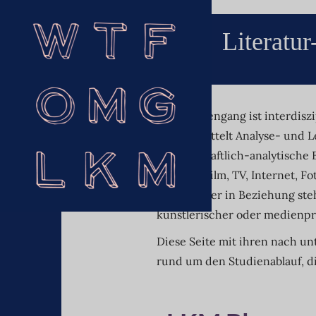
Literatu
Der Studiengang ist interdisz
und vermittelt Analyse- und 
wissenschaftlich-analytische 
Medien (Film, TV, Internet, F
miteinander in Beziehung steh
künstlerischer oder medienpr
Diese Seite mit ihren nach u
rund um den Studienablauf, d