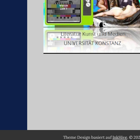
Theme Design basiert auf
InkHive
.
© 202