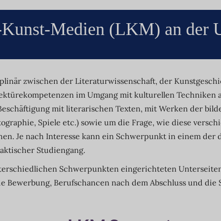
r-Kunst-Medien (LKM) an der U
iplinär zwischen der Literaturwissenschaft, der Kunstgesc
Lektürekompetenzen im Umgang mit kulturellen Techniken al
Beschäftigung mit literarischen Texten, mit Werken der bi
otographie, Spiele etc.) sowie um die Frage, wie diese ver
en. Je nach Interesse kann ein Schwerpunkt in einem der dr
aktischer Studiengang.
nterschiedlichen Schwerpunkten eingerichteten Unterseite
ie Bewerbung, Berufschancen nach dem Abschluss und die S