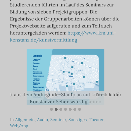
Studierenden führten im Lauf des Seminars zur
Bildung von sieben Projektgruppen. Die
Ergebnisse der Gruppenarbeiten können über die
Projektwebseite aufgerufen und zum Teil auch
heruntergeladen werden:
https://www.lkm.uni-
konstanz.de/kunstvermittlung
chnitt aus dem Audioguide-Stadtplan mit kurzen Erklärung
Titelbild der Er
such
Konstanzer Sehenswürdigkeiten
In
Allgemein
,
Audio
,
Seminar
,
Sonstiges
,
Theater
,
Web/App