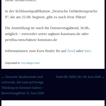
Liebe LKMlerInnen,
in der Schlüsselqualifikation „Deutsche Gebärdensprache
II“, die am 22.06. beginnt, gibt es noch freie Plätze!
Die Anmeldung ist noch bis Donnerstagabend, 14.06.,
möglich – entweder unter sq@uni-konstanz.de oder
perdita.roesch@uni-konstanz.de
Informationen zum Kurs findet ihr auf
ZeuS
oder
hier
.
Geposted in:
Uncategorized
Beitragsnavigation
← Gesucht: Studierende und
Dokville 2018 | 28.+29. Juni 2018 →
Lehrende, die Lust auf Design
Thinking im Sommer haben –
Bewerbungsfrist: 13. Juni 2018