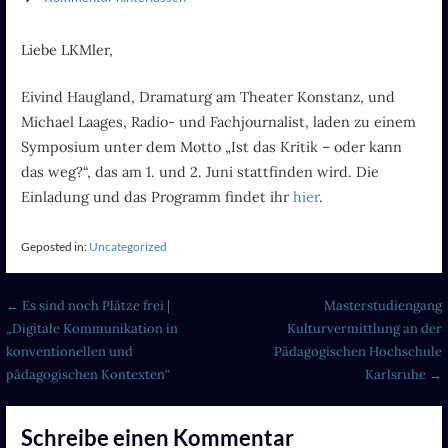
Liebe LKMler,
Eivind Haugland, Dramaturg am Theater Konstanz, und
Michael Laages, Radio- und Fachjournalist, laden zu einem
Symposium unter dem Motto „Ist das Kritik – oder kann
das weg?“, das am 1. und 2. Juni stattfinden wird. Die
Einladung und das Programm findet ihr
hier
.
Geposted in:
Uncategorized
Beitragsnavigation
← Es sind noch Plätze frei |
Masterstudiengang
„Digitale Kommunikation in
Kulturvermittlung an der
konventionellen und
Pädagogischen Hochschule
pädagogischen Kontexten“
Karlsruhe →
Schreibe einen Kommentar