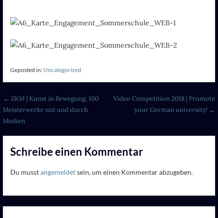
Geposted in:
Uncategorized
Beitragsnavigation
← ZKM | Kunst in Bewegung. 100
Video Competition 2018 | Promote
Meisterwerke mit und durch
your German university! →
Medien
Schreibe einen Kommentar
Du musst
angemeldet
sein, um einen Kommentar abzugeben.