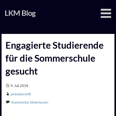
Zum
Inhalt
LKM Blog
springen
Engagierte Studierende
für die Sommerschule
gesucht
4. Juli 2018
janinaburandt
Kommentar hinterlassen