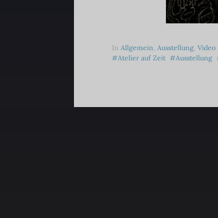
In
Allgemein
,
Ausstellung
,
Video
Atelier auf Zeit
Ausstellung