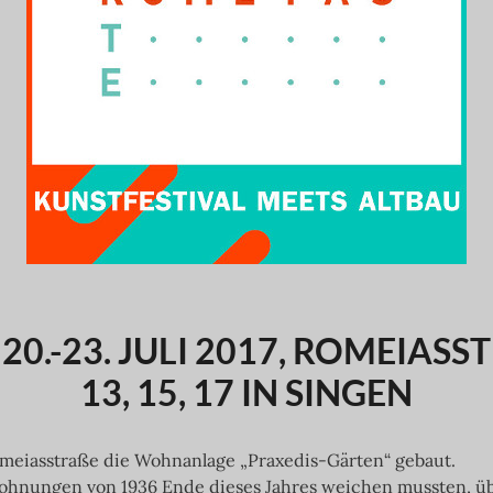
.-23. JULI 2017, ROMEIASSTRAS
3, 15, 17 IN SINGEN
omeiasstraße die Wohnanlage „Praxedis-Gärten“ gebaut.
wohnungen von 1936 Ende dieses Jahres weichen mussten, ü